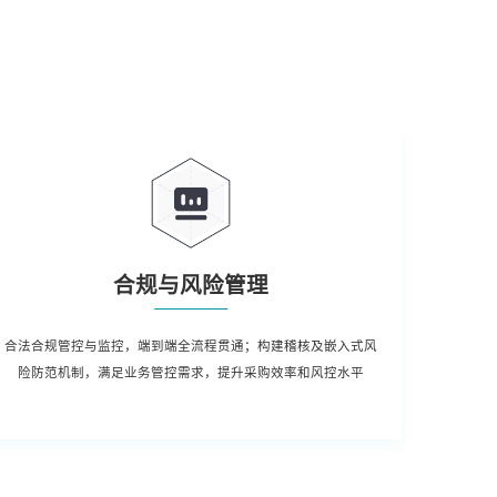
合规与风险管理
合法合规管控与监控，端到端全流程贯通；构建稽核及嵌入式风
险防范机制，满足业务管控需求，提升采购效率和风控水平