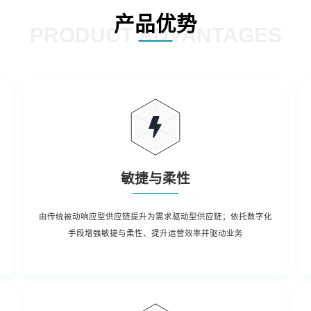
产品优势
PRODUCT ADVANTAGES
敏捷与柔性
由传统被动响应型供应链提升为需求驱动型供应链；依托数字化
手段增强敏捷与柔性、提升运营效率并驱动业务