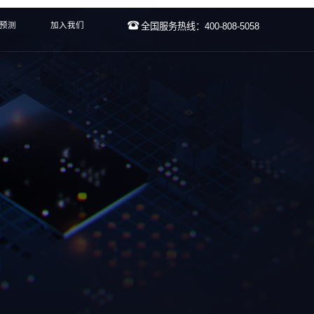
预测
加入我们
全国服务热线：400-808-5058