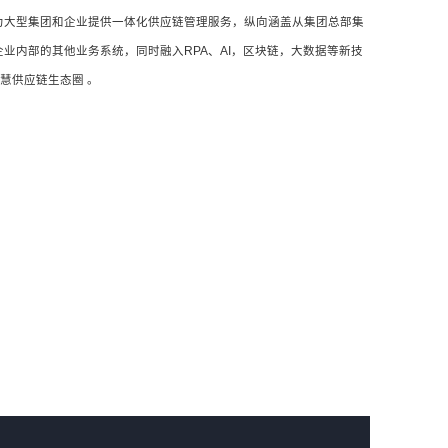
为大型集团和企业提供一体化供应链管理服务，纵向涵盖从集团总部集
业内部的其他业务系统，同时融入RPA、AI，区块链，大数据等新技
慧供应链生态圈 。