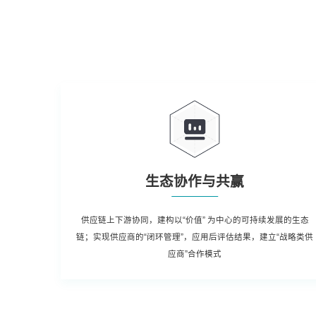
生态协作与共赢
供应链上下游协同，建构以“价值” 为中心的可持续发展的生态
链；实现供应商的“闭环管理”，应用后评估结果，建立“战略类供
应商”合作模式