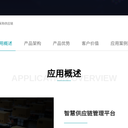
采购供应链
用概述
产品架构
产品优势
客户价值
应用案例
应用概述
APPLICATION OVERVIEW
智慧供应链管理平台