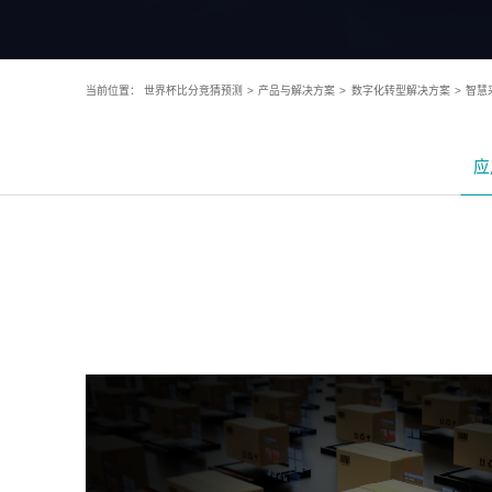
当前位置：
世界杯比分竞猜预测
>
产品与解决方案
>
数字化转型解决方案
>
智慧
应