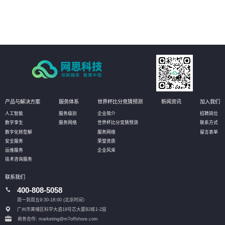
即可实现资产的有效维护；同时还可定义相应的管理阈值，系统自动预警，对
设备进行预测性维护，选择性保养和更换，大幅降低设备资产维护成本。
产品与解决方案
服务体系
世界杯比分竞猜预测
新闻资讯
加入我们
人工智能
服务级别
企业简介
招聘岗位
数字孪生
服务网络
世界杯比分竞猜预测
联系方式
数字化转型解
服务网络
留言表单
安全服务
荣誉资质
运维服务
企业风采
技术咨询服务
联系我们
400-808-5058
周一到周五9:30-18:00 (北京时间）
广州市黄埔区科学大道18号芯大厦B2栋1-2层
商务合作: marketing@m7offshore.com